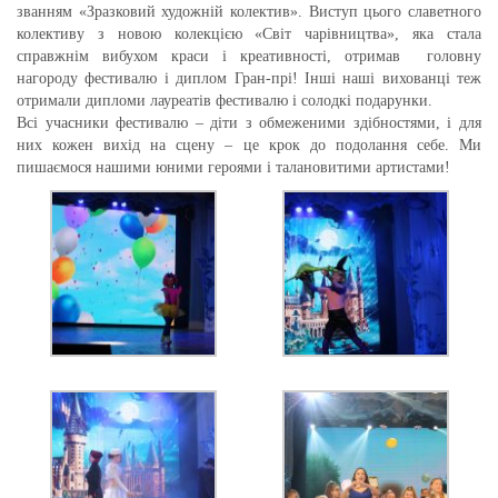
званням «Зразковий художній колектив». Виступ цього славетного
колективу з новою колекцією «Світ чарівництва», яка стала
справжнім вибухом краси і креативності, отримав головну
нагороду фестивалю і диплом Гран-прі! Інші наші вихованці теж
отримали дипломи лауреатів фестивалю і солодкі подарунки.
Всі учасники фестивалю – діти з обмеженими здібностями, і для
них кожен вихід на сцену – це крок до подолання себе. Ми
пишаємося нашими юними героями і талановитими артистами!