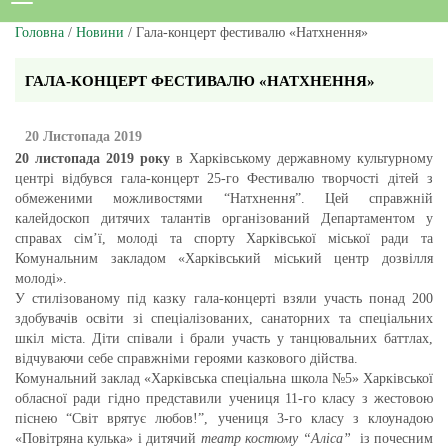
Головна
/
Новини
/ Гала-концерт фестивалю «Натхнення»
ГАЛА-КОНЦЕРТ ФЕСТИВАЛЮ «НАТХНЕННЯ»
20 Листопада 2019
20 листопада 2019 року
в Харківському державному культурному
центрі відбувся гала-концерт 25-го Фестивалю творчості дітей з
обмеженими можливостями “Натхнення”. Цей справжній
калейдоскоп дитячих талантів організований Департаментом у
справах сім’ї, молоді та спорту Харківської міської ради та
Комунальним закладом «Харківський міський центр дозвілля
молоді».
У стилізованому під казку гала-концерті взяли участь понад 200
здобувачів освіти зі спеціалізованих, санаторних та спеціальних
шкіл міста. Діти співали і брали участь у танцювальних баттлах,
відчуваючи себе справжніми героями казкового дійства.
Комунальний заклад «Харківська спеціальна школа №5» Харківської
обласної ради гідно представили учениця 11-го класу з жестовою
піснею “Світ врятує любов!”, учениця 3-го класу з клоунадою
«Повітряна кулька» і дитячий
театр костюму “Аліса”
із почесним