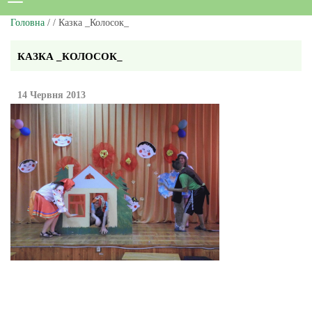
Головна
/ / Казка _Колосок_
КАЗКА _КОЛОСОК_
14 Червня 2013