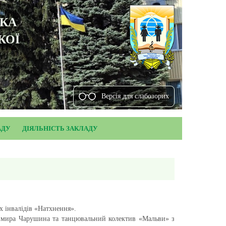
ЬКА
КОЇ
Версiя для слабозорих
АДУ
ДІЯЛЬНІСТЬ ЗАКЛАДУ
х інвалідів «Натхнення».
мира Чарушина та танцювальний колектив «Мальви» з