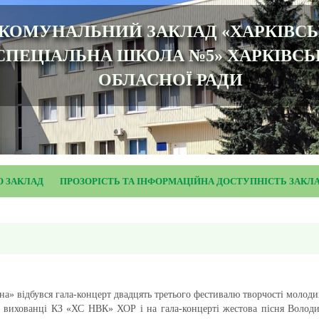
КОМУНАЛЬНИЙ ЗАКЛАД «ХАРКІВС
СПЕЦІАЛЬНА ШКОЛА №5» ХАРКІВСЬ
ОБЛАСНОЇ РАДИ
О ЗАКЛАД
ПРОЗОРІСТЬ ТА ІНФОРМАЦІЙНА ДОСТУПНІСТЬ ЗАКЛ
їна» відбувся гала-концерт двадцять третього фестивалю творчості молоди
ованці КЗ «ХС НВК» ХОР і на гала-концерті жестова пісня Володи