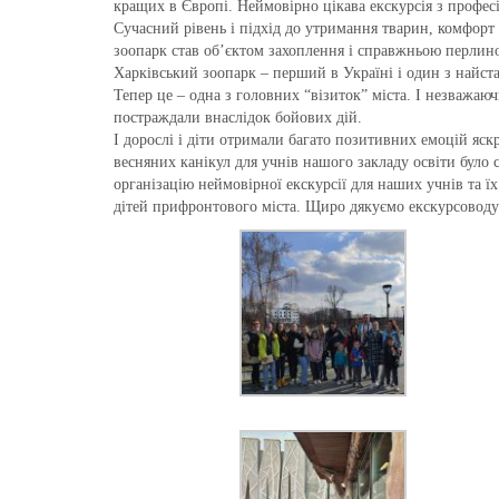
кращих в Європі. Неймовірно цікава екскурсія з профес
Сучасний рівень і підхід до утримання тварин, комфорт
зоопарк став об’єктом захоплення і справжньою перлиною
Харківський зоопарк – перший в Україні і один з найстар
Тепер це – одна з головних “візиток” міста. І незважаю
постраждали внаслідок бойових дій.
І дорослі і діти отримали багато позитивних емоцій яск
весняних канікул для учнів нашого закладу освіти було с
організацію неймовірної екскурсії для наших учнів та їх
дітей прифронтового міста. Щиро дякуємо екскурсоводу 