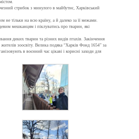
містом.
ичезний стрибок з минулого в майбутнє, Харківський
м не тільки на всю країну, а й далеко за її межами.
сцевим мешканцям і піклуватись про тварин, які
ування диких тварин та різних видів птахів. Закінчення
х жителів зоосвіту. Велика подяка “Харків Фонд 1654” за
ганізовують в воєнний час цікаві і корисні заходи для