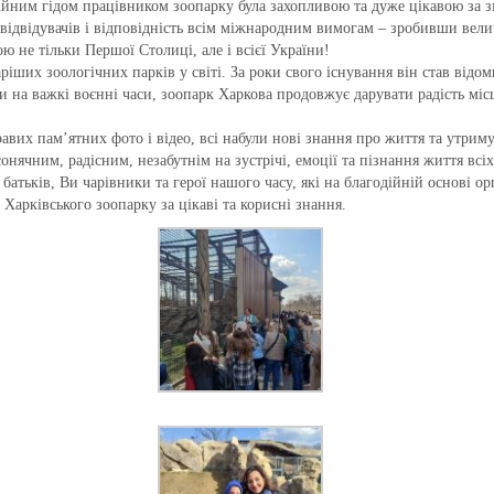
ійним гідом працівником зоопарку була захопливою та дуже цікавою за з
 відвідувачів і відповідність всім міжнародним вимогам – зробивши вел
 не тільки Першої Столиці, але і всієї України!
іших зоологічних парків у світі. За роки свого існування він став відоми
чи на важкі воєнні часи, зоопарк Харкова продовжує дарувати радість мі
равих пам’ятних фото і відео, всі набули нові знання про життя та утрим
онячним, радісним, незабутнім на зустрічі, емоції та пізнання життя всі
 батьків, Ви чарівники та герої нашого часу, які на благодійній основі ор
Харківського зоопарку за цікаві та корисні знання.