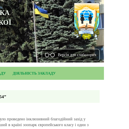
ЬКА
КОЇ
Версiя для слабозорих
АДУ
ДІЯЛЬНІСТЬ ЗАКЛАДУ
54”
було проведено інклюзивний благодійний захід у
ший в країні зоопарк європейського класу і один з