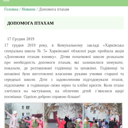
Головна
/
Новини
/ Допомога птахам
ДОПОМОГА ПТАХАМ
17 Грудня 2019
17 грудня 2019 року, в Комунальному закладі «Харківська
спеціальна школа № 5» Харківської обласної ради пройшла акція
«Допоможи птахам взимку». Дітям початкової школи розказали
про необхідність допомоги птахам, які залишилися зимувати,
показали, де розташовані годівниці та шпаківні. Годівниці та
шпаківні були виготовлені власними руками учнями старшої та
середньої школи. Діти з задоволенням підгодовували птахів,
підсипаючи в годівницю свіже зерно та хлібні крихти. Коли птахи
злетілися на частування, на обличчях дітей з’явилися щирі
посмішки. Однією доброю справою більше!