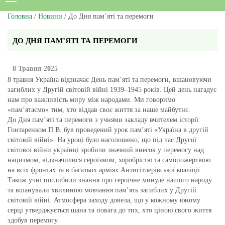
Головна
/
Новини
/ До Дня пам’яті та перемоги
ДО ДНЯ ПАМ’ЯТІ ТА ПЕРЕМОГИ
8 Травня 2025
8 травня Україна відзначає День пам’яті та перемоги, вшановуючи
загиблих у Другій світовій війні 1939–1945 років. Цей день нагадує
нам про важливість миру між народами. Ми говоримо
«пам’ятаємо» тим, хто віддав своє життя за наше майбутнє.
До Дня пам’яті та перемоги з учнями закладу вчителем історії
Гонтаренком П.В. був проведений урок пам’яті «Україна в другій
світовій війні». На уроці було наголошено, що під час Другої
світової війни українці зробили значний внесок у перемогу над
нацизмом, відзначилися героїзмом, хоробрістю та самопожертвою
на всіх фронтах та в багатьох арміях Антигітлерівської коаліції.
Також учні поглибили знання про героїчне минуле нашого народу
та вшанували хвилиною мовчання пам’ять загиблих у Другій
світовій війні. Атмосфера заходу довела, що у кожному юному
серці утверджується шана та повага до тих, хто ціною свого життя
здобув перемогу.