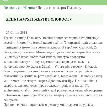
Головна
/
all
,
Новини
/ День пам’яті жертв Голокосту
ДЕНЬ ПАМ’ЯТІ ЖЕРТВ ГОЛОКОСТУ
27 Січня 2014
Трагічне явище Голокосту навіки лишилося чорною сторінкою у
всесвітній історії та історії нашої країни. Ті страшні події стали для
прийдешніх поколінь уроком людяності й героїзму. Сьогодні, 27
січня, ми відзначаємо Міжнародний день пам’яті жертв Голокосту.
В нашому закладі цього пам’ятного дня було проведено
загальношкільну лінійку з демонстрацією документальних
матеріалів про Голокост в Україні. Учням підготовчих -11 класів
було продемонстровано багато вражаючих своєю жорстокістю
статистичних даних та фотоматеріалів, відеокадрів. На цьому заході
ми не могли не згадати жертв Дробицького Яру. Це – наш біль і
скорбота, але водночас і урок толерантності, людяності. По
закінченню слайд-презентації у залі розгорілося жваве обговорення
побаченого, адже події Голокосту навряд чи можуть лишити когось
байдужим.
Про цей злочин нацистського режиму ми згадуємо на уроках