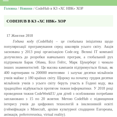
Головна
/
Новини
/ CodeHub в КЗ «ХС НВК» ХОР
CODEHUB В КЗ «ХС НВК» ХОР
17 Жовтня 2018
Година коду
(CodeHub) – це глобальна ініціатива щодо
популяризації програмування серед школярів усього світу. Акція
заснована у 2013 році організацією Code.org. Великі ІТ компанії
долучились до розробки навчальних програм, а глобальний рух
підтримали Барак Обама, Білл Гейтс, Марк Цукерберг і чимало
інших знаменитостей. Ця масова кампанія підтримується більш, як
400 партнерами та 200000 вчителями і залучає десятки мільйонів
учнів майже у 180 країнах світу. Щороку на початку грудня десятки
мільйонів учнів з усього світу беруть участь в Годині коду, яка
традиційно відбувається протягом тижня інформатики. У 2018 році
проведення тижня CodeWeekEU для дітей з особливими потребами
заплановано з 15 по 20 жовтня. Метою CodeHub є підвищення
інтересу учнів до цифрових технологій в інклюзивній освіті
(гейміфікація з Minecraft, архіви культурної спадщини Europeana,
анімація, робототехніка, virtual reality).