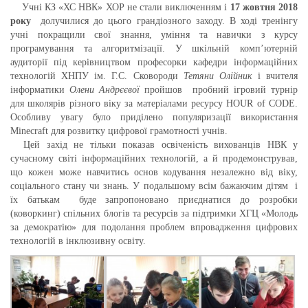
Учні КЗ «ХС НВК» ХОР не стали виключенням і
17 жовтня 2018
року
долучилися до цього грандіозного заходу. В ході тренінгу
учні покращили свої знання, уміння та навички з курсу
програмування та алгоритмізації. У шкільній комп’ютерній
аудиторії під керівництвом професорки кафедри інформаційних
технологій ХНПУ ім. Г.С. Сковороди
Тетяни Олійник
і вчителя
інформатики
Олени Андрєєвої
пройшов пробний ігровий турнір
для школярів різного віку за матеріалами ресурсу HOUR of CODE.
Особливу увагу було приділено популяризації використання
Minecraft для розвитку цифрової грамотності учнів.
Цей захід не тільки показав освіченість вихованців НВК у
сучасному світі інформаційних технологій, а й продемонстрував,
що кожен може навчитись основ кодування незалежно від віку,
соціального стану чи знань. У подальшому всім бажаючим дітям і
їх батькам буде запропоновано приєднатися до розробки
(коворкинг) спільних блогів та ресурсів за підтримки ХГЦ «Молодь
за демократію» для подолання проблем впровадження цифрових
технологій в інклюзивну освіту.