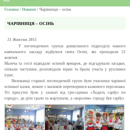
Головна
/
Новини
/ Чарівниця – осінь
ЧАРІВНИЦЯ – ОСІНЬ
21 Жовтня 2015
У логопедичних групах дошкільного підрозділу нашого
навчального закладу відбулися свята Осені, які проходили 21
жовтня.
Малеча та гості відвідали осінній ярмарок, де відгадували загадки,
співали частушки, розповідали вірші та брали участь у рухливих
іграх.
Вихованці старшої логопедичній групи були учасники чарівної
осінньої казки, кожен з малюків перетворився казкового персонажа.
Усі присутні були у захваті від гри-сценки «Ходить гарбуз по
городу», де діти грали та жартували, а «королем» городу був гарбуз.