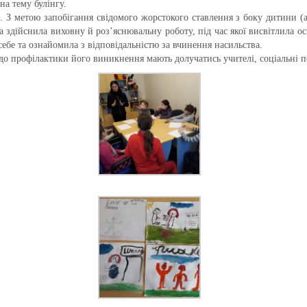
на тему булінгу.
я. З метою запобігання свідомого жорстокого ставлення з боку дитини 
а здійснила виховну й роз’яснювальну роботу, під час якої висвітлила о
себе та ознайомила з відповідальністю за вчинення насильства.
о профілактики його виникнення мають долучатись учителі, соціальні пе