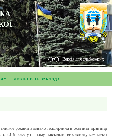
ЬКА
КОЇ
Версiя для слабозорих
АДУ
ДІЯЛЬНІСТЬ ЗАКЛАДУ
станніми роками визнано поширення в освітній практиці
ютого 2019 року у нашому навчально-виховному комплексі