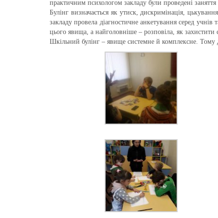
практичним психологом закладу були проведені заняття 
Булінг визначається як утиск, дискримінація, цькуванн
закладу провела діагностичне анкетування серед учнів т
цього явища, а найголовніше – розповіла, як захистити 
Шкільний булінг – явище системне й комплексне. Тому д