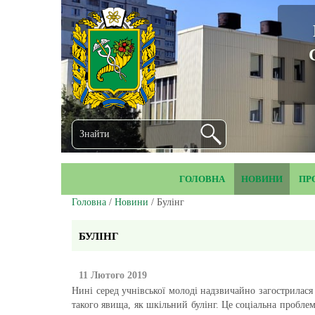
ГОЛОВНА
НОВИНИ
ПР
Головна
/
Новини
/ Булінг
БУЛІНГ
11 Лютого 2019
Нині серед учнівської молоді надзвичайно загострилас
такого явища, як шкільний булінг. Це соціальна пробле