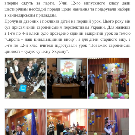
вперше сядуть за парти. Учні 12-го випускного класу дали
шестирічкам необхідні поради щодо навчання та подарували набори
з канцелярським приладдям.
Пролунав дзвоник і покликав дітей на перший урок. Цього року він
був присвячений європейським перспективам України. Для малюків
з 1-го по 4-й класи було проведено єдиний відкритий урок за темою
“Європа – наш цивілізаційний вибір”, а для дітей старшого віку, з
5-го по 12-й клас, вчителі підготували урок “Поважаю європейські
цінності – будую сучасну Україну”.