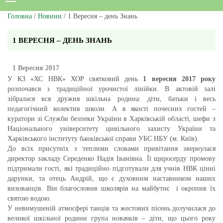
Головна
/
Новини
/ 1 Вересня – день Знань
1 ВЕРЕСНЯ – ДЕНЬ ЗНАНЬ
1 Вересня 2017
У КЗ «ХС НВК» ХОР святковий день
1 вересня 2017 року
розпочався з традиційної урочистої лінійки. В актовій залі
зібралася вся дружня шкільна родина: діти, батьки і весь
педагогічний колектив школи. А в якості почесних гостей –
куратори зі Служби безпеки України в Харківській області, шефи з
Національного університету цивільного захисту України та
Харківського інституту банківської справи УБС НБУ (м. Київ).
До всіх присутніх з теплими словами привітання звернулася
директор закладу Середенко Надія Іванівна. Її щиросерду промову
підтримали гості, які традиційно підготували для учнів НВК цінні
дарунки, та отець Андрій, що є духовним наставником наших
вихованців. Він благословив школярів на майбутнє і окропив їх
святою водою.
У невимушеній атмосфері танців та жестових пісень долучилася до
великої шкільної родини група новачків – діти, що цього року