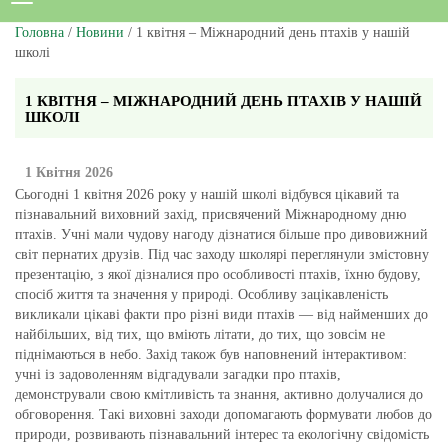
Головна
/
Новини
/ 1 квітня – Міжнародний день птахів у нашій
школі
1 КВІТНЯ – МІЖНАРОДНИЙ ДЕНЬ ПТАХІВ У НАШІЙ
ШКОЛІ
1 Квітня 2026
Сьогодні 1 квітня 2026 року у нашій школі відбувся цікавий та
пізнавальний виховний захід, присвячений Міжнародному дню
птахів. Учні мали чудову нагоду дізнатися більше про дивовижний
світ пернатих друзів. Під час заходу школярі переглянули змістовну
презентацію, з якої дізналися про особливості птахів, їхню будову,
спосіб життя та значення у природі. Особливу зацікавленість
викликали цікаві факти про різні види птахів — від найменших до
найбільших, від тих, що вміють літати, до тих, що зовсім не
піднімаються в небо. Захід також був наповнений інтерактивом:
учні із задоволенням відгадували загадки про птахів,
демонстрували свою кмітливість та знання, активно долучалися до
обговорення. Такі виховні заходи допомагають формувати любов до
природи, розвивають пізнавальний інтерес та екологічну свідомість